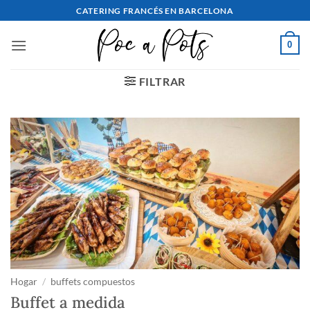
saltar
CATERING FRANCÉS EN BARCELONA
al
contenido
0
FILTRAR
Hogar
/
buffets compuestos
Buffet a medida