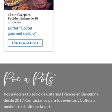
45 sin IVA/pers.
Pedido mínimo de 10
unidades.
Buffet “Cóctel
gourmet de lujo”
AÑADIR A LA CESTA
Poc a Pots
es tu socio de Catering Francés en Barcelona
desde 2017. Contáctanos para tus eventos y buffets a
medida.
tus buffets
a la carta.