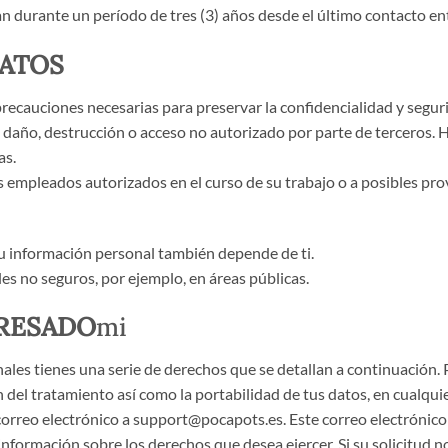
n durante un período de tres (3) años desde el último contacto ent
DATOS
precauciones necesarias para preservar la confidencialidad y segur
ón, daño, destrucción o acceso no autorizado por parte de terceros
as.
s empleados autorizados en el curso de su trabajo o a posibles prov
u información personal también depende de ti.
s no seguros, por ejemplo, en áreas públicas.
ERESADO
mi
les tienes una serie de derechos que se detallan a continuación. 
ión del tratamiento así como la portabilidad de tus datos, en cualq
 correo electrónico a support@pocapots.es. Este correo electróni
formación sobre los derechos que desea ejercer. Si su solicitud n