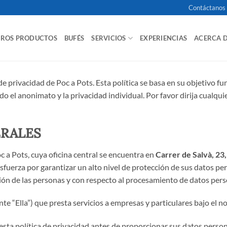
Contáctanos
TROS PRODUCTOS
BUFÉS
SERVICIOS
EXPERIENCIAS
ACERCA 
 de privacidad de Poc a Pots. Esta política se basa en su objetivo 
o el anonimato y la privacidad individual. Por favor dirija cualq
ERALES
c a Pots, cuya oficina central se encuentra en
Carrer de Salvà, 23
sfuerza por garantizar un alto nivel de protección de sus datos pe
n de las personas y con respecto al procesamiento de datos persona
nte “Ella”) que presta servicios a empresas y particulares bajo el 
sta política de privacidad antes de proporcionar sus datos persona