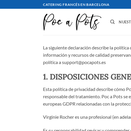
saltar
CATERING FRANCÉS EN BARCELONA
al
contenido
NUES
La siguiente declaración describe la política
información y recursos de calidad preservand
política a support@pocapots.es
1. DISPOSICIONES GEN
Esta política de privacidad describe cómo Po
responsable del tratamiento. Poc a Pots se e
europeas GDPR relacionadas con la protecció
Virginie Rocher es una profesional (en adela
Es su responsabilidad revisar y comprender e