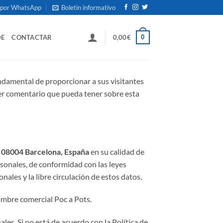
 por WhatsApp
Boletin informativo
0
DE
CONTACTAR
0,00
€
fundamental de proporcionar a sus visitantes
uier comentario que pueda tener sobre esta
, 08004 Barcelona, España
en su calidad de
rsonales, de conformidad con las leyes
les y la libre circulación de estos datos.
nombre comercial Poc a Pots.
les. Si no está de acuerdo con la Política de