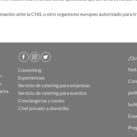
mación ante la CNIL u otro organismo europeo autorizado para tra
¿Qu
Nota
Coworking
n
Experiencias
Cond
s
Servicio de catering para empresas
arta.
polí
Servicio de catering para eventos
Conciergerías y socios
buf
Chef privado a domicilio
Expe
Pre