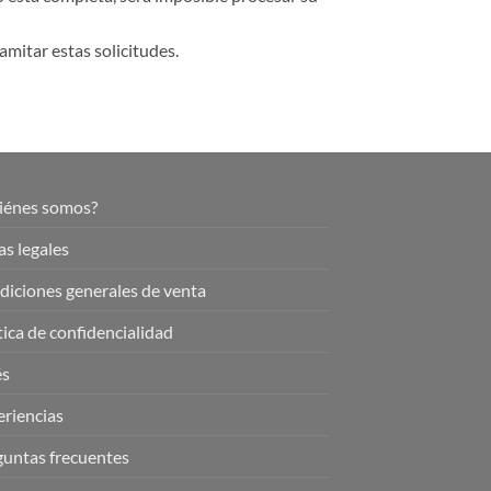
mitar estas solicitudes.
iénes somos?
s legales
iciones generales de venta
tica de confidencialidad
és
riencias
guntas frecuentes