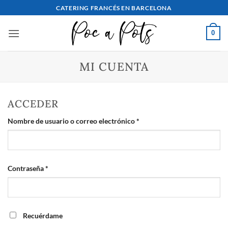
saltar
CATERING FRANCÉS EN BARCELONA
al
contenido
0
MI CUENTA
ACCEDER
Obligatorio
Nombre de usuario o correo electrónico
*
Obligatorio
Contraseña
*
Recuérdame