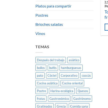
2,
Platos para compartir
Pe
T
Postres
f
Brioches saladas
Vinos
TEMAS
Después del trabajo
asiático
bollos
bufés
hamburguesas
pato
Cóctel
Corporativo
cuscús
Cocina asiática
Cocina oriental
Postre
Harina ecológica
Quesos
frutas
Gastronómico
Gastrónomo
Gratinados
Grecia
Comida sana