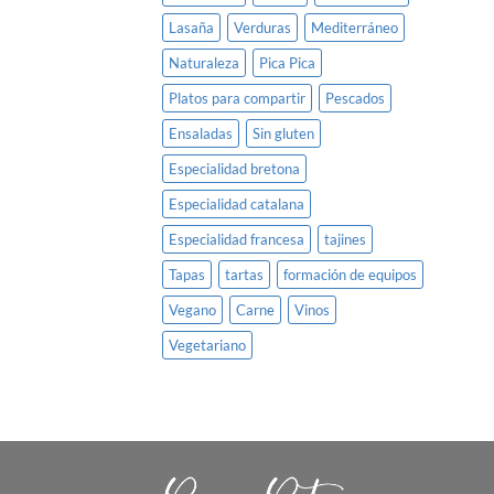
Lasaña
Verduras
Mediterráneo
Naturaleza
Pica Pica
Platos para compartir
Pescados
Ensaladas
Sin gluten
Especialidad bretona
Especialidad catalana
Especialidad francesa
tajines
Tapas
tartas
formación de equipos
Vegano
Carne
Vinos
Vegetariano