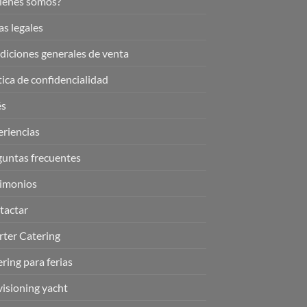
iénes somos?
s legales
iciones generales de venta
tica de confidencialidad
és
riencias
guntas frecuentes
timonios
tactar
rter Catering
ring para ferias
isioning yacht