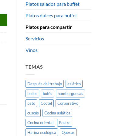
Platos salados para buffet
Platos dulces para buffet
Platos para compartir
Servicios
Vinos
TEMAS
Después del trabajo
asiático
bollos
bufés
hamburguesas
pato
Cóctel
Corporativo
cuscús
Cocina asiática
Cocina oriental
Postre
Harina ecológica
Quesos