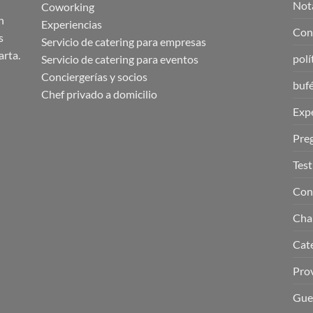
Nota
Coworking
n
Experiencias
Cond
s
Servicio de catering para empresas
arta.
polí
Servicio de catering para eventos
Conciergerías y socios
buf
Chef privado a domicilio
Expe
Pre
Tes
Con
Cha
Cate
Prov
Gue