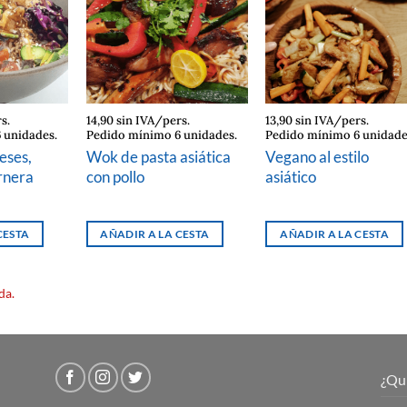
s.
14,90 sin IVA/pers.
13,90 sin IVA/pers.
 unidades.
Pedido mínimo 6 unidades.
Pedido mínimo 6 unidade
eses,
Wok de pasta asiática
Vegano al estilo
rnera
con pollo
asiático
CESTA
AÑADIR A LA CESTA
AÑADIR A LA CESTA
da.
¿Qu