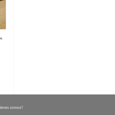
s.
iénes somos?