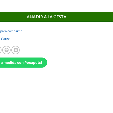
cantidad
AÑADIR A LA CESTA
 para compartir
,
Carne
 a medida con Pocapots!