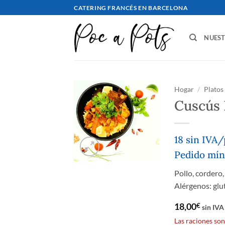
saltar
CATERING FRANCÉS EN BARCELONA
al
contenido
NUES
Hogar
/
Platos
Cuscús 
18 sin IVA/
Pedido mín
Pollo, cordero,
Alérgenos: glu
18,00
€
sin IVA
Las raciones son