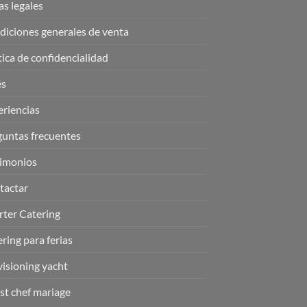
s legales
iciones generales de venta
tica de confidencialidad
és
riencias
guntas frecuentes
timonios
tactar
rter Catering
ring para ferias
isioning yacht
st chef mariage