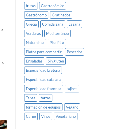
frutas
Gastronómico
Gastrónomo
Gratinados
Grecia
Comida sana
Lasaña
de
Verduras
Mediterráneo
Naturaleza
Pica Pica
Platos para compartir
Pescados
Ensaladas
Sin gluten
 >
Especialidad bretona
Especialidad catalana
Especialidad francesa
tajines
Tapas
tartas
formación de equipos
Vegano
Carne
Vinos
Vegetariano