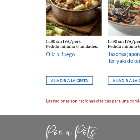
in IVA/pers.
15,90 sin IVA/pers.
15,90 sin IVA/per
mínimo 6 unidades.
Pedido mínimo 6 unidades.
Pedido mínimo 6
l curry de coco
Tazones japon
Olla al fuego
roz Basmati
Teriyaki de te
R A LA CESTA
AÑADIR A LA CESTA
AÑADIR A LA 
Las raciones son raciones clásicas para una comi