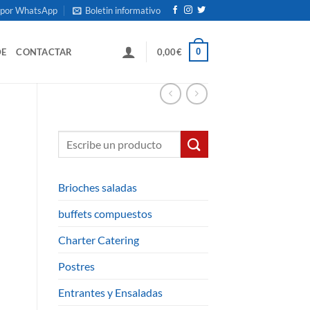
 por WhatsApp
Boletin informativo
0
DE
CONTACTAR
0,00
€
Buscar:
Brioches saladas
buffets compuestos
Charter Catering
Postres
Entrantes y Ensaladas