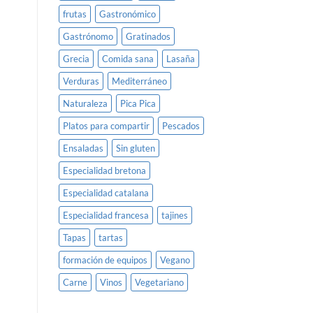
frutas
Gastronómico
Gastrónomo
Gratinados
Grecia
Comida sana
Lasaña
Verduras
Mediterráneo
Naturaleza
Pica Pica
Platos para compartir
Pescados
Ensaladas
Sin gluten
Especialidad bretona
Especialidad catalana
Especialidad francesa
tajines
Tapas
tartas
formación de equipos
Vegano
Carne
Vinos
Vegetariano