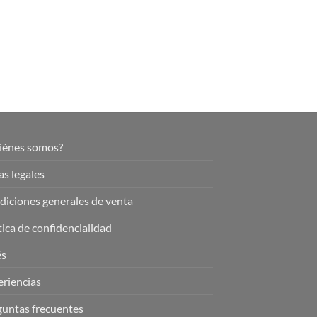
iénes somos?
s legales
iciones generales de venta
tica de confidencialidad
és
riencias
guntas frecuentes