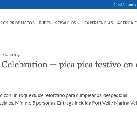
Contáctanos
TROS PRODUCTOS
BUFÉS
SERVICIOS
EXPERIENCIAS
ACERCA 
r Catering
 Celebration — pica pica festivo en 
ivo con un toque dulce reforzado para cumpleaños, despedidas,
eciales. Mínimo 5 personas. Entrega incluida Port Vell / Marina Vel
ion — pica pica festivo en el mar cantidad