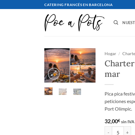
saltar
CATERING FRANCÉS EN BARCELONA
al
contenido
NUES
Hogar
/
Charte
Charter
mar
Pica pica fest
peticiones esp
Port Olímpic.
32,00
€
sin IVA
Charter Celebrat