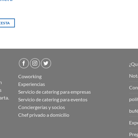
CESTA
¿Qu
Nota
Coworking
n
Experiencias
Cond
s
Servicio de catering para empresas
arta.
polí
Servicio de catering para eventos
Conciergerías y socios
buf
Chef privado a domicilio
Expe
Pre