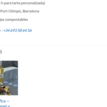
 h para tarta personalizada)
y Port Olímpic, Barcelona
dejas compostables
s
·
+34 693 58 64 56
S
Pica —
rmet a