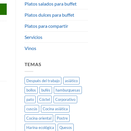
Platos salados para buffet
Platos dulces para buffet
Platos para compartir
Servicios
Vinos
TEMAS
Después del trabajo
asiático
bollos
bufés
hamburguesas
pato
Cóctel
Corporativo
cuscús
Cocina asiática
Cocina oriental
Postre
Harina ecológica
Quesos