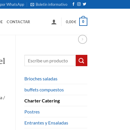
 por WhatsApp
Boletin informativo
0
DE
CONTACTAR
0,00
€
Buscar:
el
Brioches saladas
buffets compuestos
a /
Charter Catering
Postres
Entrantes y Ensaladas