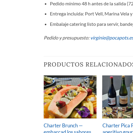
Pedido mínimo 48 h antes de la salida (72
Entrega incluida: Port Vell, Marina Vela 
Embalaje catering listo para servir, ban
Pedido y presupuesto:
virginie@pocapots.e
PRODUCTOS RELACIONADO
Charter Brunch —
Charter Pica 
embarcad los sabores
aperitivo gou