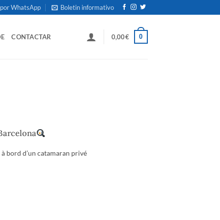
 por WhatsApp
Boletin informativo
0
DE
CONTACTAR
0,00
€
Barcelona
r à bord d’un catamaran privé