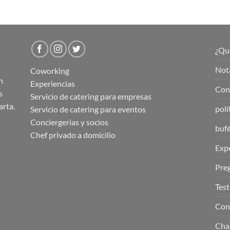
¿Qu
Nota
Coworking
n
Experiencias
Cond
s
Servicio de catering para empresas
arta.
polí
Servicio de catering para eventos
Conciergerías y socios
buf
Chef privado a domicilio
Expe
Pre
Tes
Con
Cha