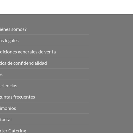
iénes somos?
s legales
iciones generales de venta
tica de confidencialidad
és
riencias
guntas frecuentes
timonios
tactar
rter Catering