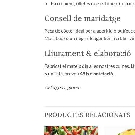
Pa cruixent, rilletes que es fonen, un toc d
Consell de maridatge
Peça de còctel ideal per a aperitiu o buffet 
Macabeu) o un negre lleuger ben fred. Servir f
Lliurament & elaboració
Fabricat el mateix dia a les nostres cuines.
Ll
6 unitats, preveu
48 h d’antelació
.
Al·lèrgens: gluten
PRODUCTES RELACIONATS