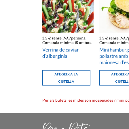
nse IVA/persona.
2,5 € sense IVA/persona.
2,5 € sense IVA/
 mínima 15 unitats.
Comanda mínima 15 unitats.
Comanda mínima 
a de roquefort i
Verrina de caviar
Mini hamburg
seca
d'albergínia
pollastre amb
maionesa d'es
FEGEIX A LA
AFEGEIX A LA
AFEGEIX 
CISTELLA
CISTELLA
CISTEL
Per als bufets les mides són mossegades / mini p