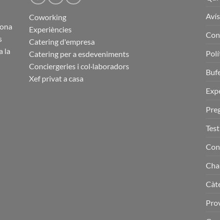
Avís
Coworking
lona
Experiències
Con
s
Catering d'empresa
a la
Polí
Catering per a esdeveniments
Conciergeries i col·laboradors
Buf
Xef privat a casa
Expe
Pre
Tes
Con
Cha
Càte
Prov