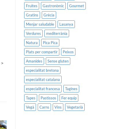
Fruites
Gastronòmic
Gourmet
Gratins
Grècia
Menjar saludable
Lasanya
Verdures
mediterrània
Natura
Pica Pica
Plats per compartir
Peixos
Amanides
Sense gluten
 >
especialitat bretona
especialitat catalana
especialitat francesa
Tagines
Tapes
Pastissos
Fer equip
Vegà
Carns
Vins
Vegetarià