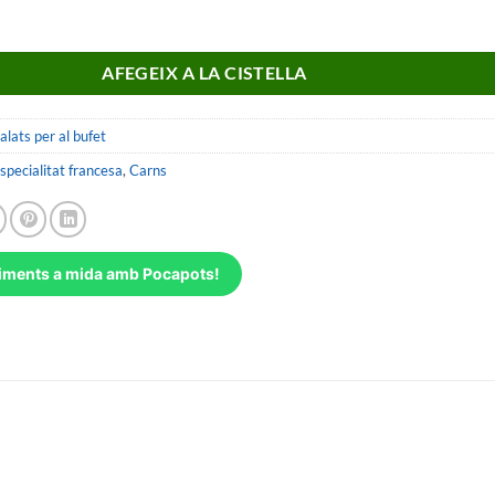
t de rillettes de canard
AFEGEIX A LA CISTELLA
alats per al bufet
specialitat francesa
,
Carns
iments a mida amb Pocapots!