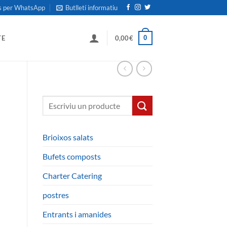
s per WhatsApp
Butlletí informatiu
0
TE
0,00
€
Buscar:
Brioixos salats
Bufets composts
Charter Catering
postres
Entrants i amanides