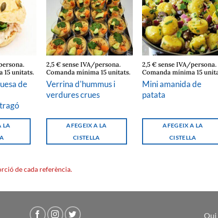
persona.
2,5 € sense IVA/persona.
2,5 € sense IVA/persona.
15 unitats.
Comanda mínima 15 unitats.
Comanda mínima 15 unita
uesa de
Verrina d'hummus i
Mini amanida de
verdures crues
patata
tragó
A LA
AFEGEIX A LA
AFEGEIX A LA
LA
CISTELLA
CISTELLA
orció de cada referència.
Qui