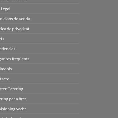
 Legal
dicions de venda
tica de privacitat
ets
riències
guntes freqüents
timonis
tacte
rter Catering
ring per a fires
isioning yacht