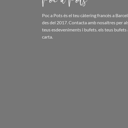
Poc a Pots
és el teu càtering francès a Barce
des del 2017. Contacta amb nosaltres per al
teus esdeveniments i bufets.
els teus bufets
carta.