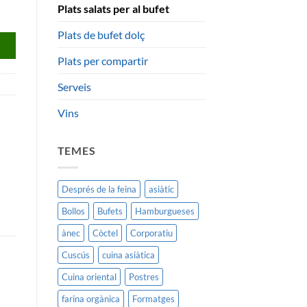
Plats salats per al bufet
Plats de bufet dolç
Plats per compartir
Serveis
Vins
TEMES
Després de la feina
asiàtic
Bollos
Bufets
Hamburgueses
ànec
Còctel
Corporatiu
Cuscús
cuina asiàtica
Cuina oriental
Postres
farina orgànica
Formatges