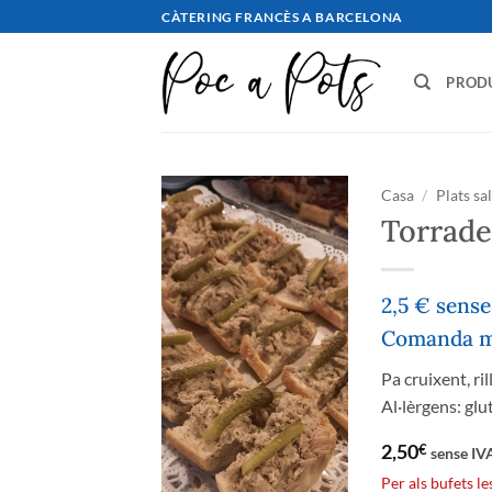
Saltar
CÀTERING FRANCÈS A BARCELONA
al
contingut
PROD
Casa
/
Plats sa
Torrades
2,5 € sens
Comanda mí
Pa cruixent, ri
Al·lèrgens: glu
2,50
€
sense IV
Per als bufets l