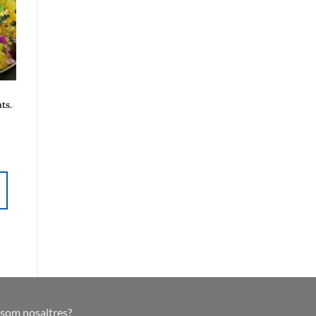
ts.
 som nosaltres?