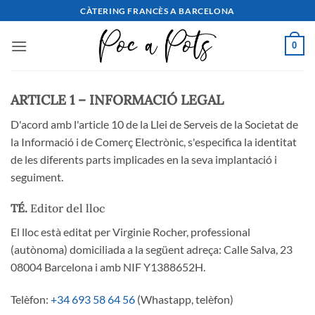
Saltar
CÀTERING FRANCÈS A BARCELONA
al
contingut
0
ARTICLE 1 – INFORMACIÓ LEGAL
D'acord amb l'article 10 de la Llei de Serveis de la Societat de
la Informació i de Comerç Electrònic, s'especifica la identitat
de les diferents parts implicades en la seva implantació i
seguiment.
TÉ.
Editor del lloc
El lloc està editat per Virginie Rocher, professional
(autònoma) domiciliada a la següent adreça: Calle Salva, 23
08004 Barcelona i amb NIF Y1388652H.
Telèfon:
+34 693 58 64 56
(Whastapp, telèfon)