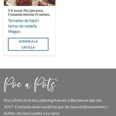
3 € sense IVA/persona.
Comanda mínima 15 unitats.
Torrades de fajol i
tàrtar de vedella
Wagyu
AFEGEIX A LA
CISTELLA
Poc a Pots
és el teu càtering francès a Barcelona des del
2017. Contacta amb nosaltres per als teus esdeveniments i
bufets.
els teus bufets
a la carta.