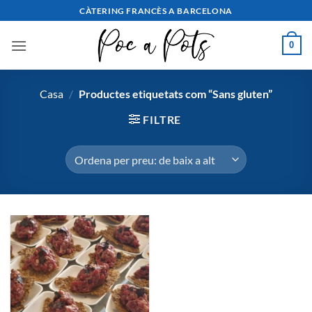
Saltar
CÀTERING FRANCÈS A BARCELONA
al
contingut
0
Casa
/
Productes etiquetats com “Sans gluten”
FILTRE