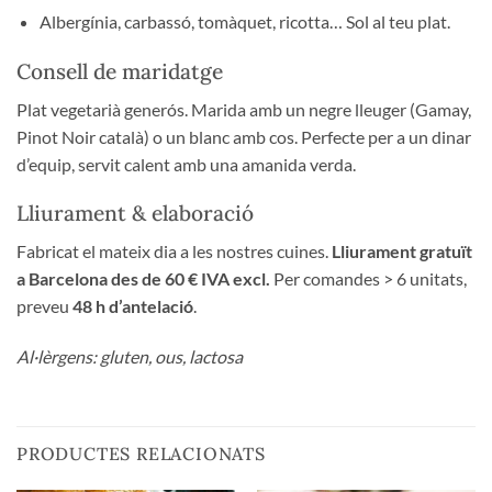
Albergínia, carbassó, tomàquet, ricotta… Sol al teu plat.
Consell de maridatge
Plat vegetarià generós. Marida amb un negre lleuger (Gamay,
Pinot Noir català) o un blanc amb cos. Perfecte per a un dinar
d’equip, servit calent amb una amanida verda.
Lliurament & elaboració
Fabricat el mateix dia a les nostres cuines.
Lliurament gratuït
a Barcelona des de 60 € IVA excl.
Per comandes > 6 unitats,
preveu
48 h d’antelació
.
Al·lèrgens: gluten, ous, lactosa
PRODUCTES RELACIONATS