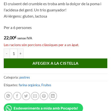
El cruixent del crumble es troba amb la dolçor de la poma i
l'acidesa del gerd. Un trio guanyador!
Al·lèrgens: gluten, lactosa
Per a 6 persones
22,00
€
sense IVA
Les racions són porcions clàssiques per a un àpat.
quantitat de Crumble pommes framboises
AFEGEIX A LA CISTELLA
Categoria:
postres
Etiquetes:
farina orgànica
,
Fruites
Esdeveniments a mida amb Pocapots!