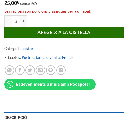
25,00
€
sense IVA
Les racions són porcions clàssiques per a un àpat.
quantitat de Clafoutis cerise
AFEGEIX A LA CISTELLA
Categoria:
postres
Etiquetes:
Postres
,
farina orgànica
,
Fruites
Esdeveniments a mida amb Pocapots!
DESCRIPCIÓ