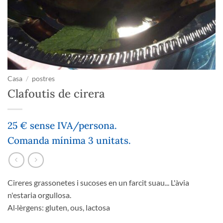
Casa
/
postres
Clafoutis de cirera
25 € sense IVA/persona.
Comanda mínima 3 unitats.
Cireres grassonetes i sucoses en un farcit suau... L'àvia
n'estaria orgullosa.
Al·lèrgens: gluten, ous, lactosa