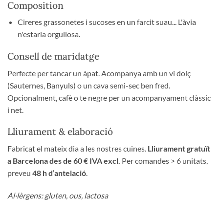
Composition
Cireres grassonetes i sucoses en un farcit suau... L'àvia
n'estaria orgullosa.
Consell de maridatge
Perfecte per tancar un àpat. Acompanya amb un vi dolç
(Sauternes, Banyuls) o un cava semi-sec ben fred.
Opcionalment, cafè o te negre per un acompanyament clàssic
i net.
Lliurament & elaboració
Fabricat el mateix dia a les nostres cuines.
Lliurament gratuït
a Barcelona des de 60 € IVA excl.
Per comandes > 6 unitats,
preveu
48 h d’antelació
.
Al·lèrgens: gluten, ous, lactosa