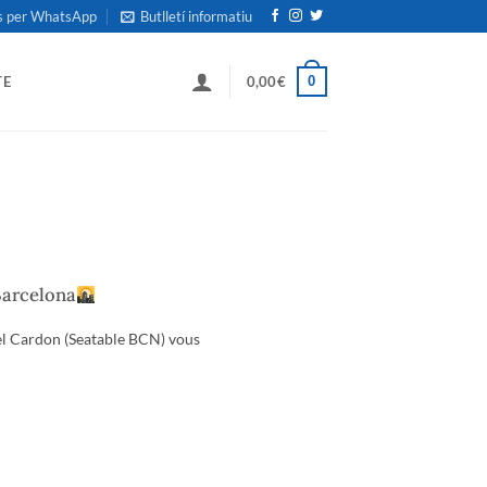
s per WhatsApp
Butlletí informatiu
0
TE
0,00
€
Barcelona
iel Cardon (Seatable BCN) vous