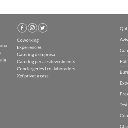
Qui
Avís
Coworking
lona
Experiències
Con
s
Catering d'empresa
a la
Polí
Catering per a esdeveniments
Conciergeries i col·laboradors
Buf
Xef privat a casa
Expe
Pre
Tes
Con
Cha