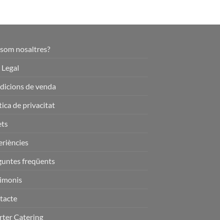
 som nosaltres?
 Legal
dicions de venda
tica de privacitat
ets
riències
guntes freqüents
timonis
tacte
rter Catering