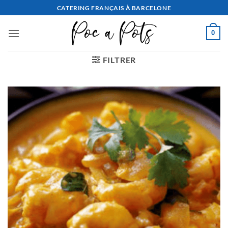
Aller
CATERING FRANÇAIS À BARCELONE
au
contenu
0
FILTRER