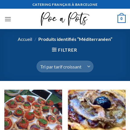
Aller
CATERING FRANÇAIS À BARCELONE
au
contenu
0
Accueil
/
Produits identifiés “Méditerranéen”
FILTRER