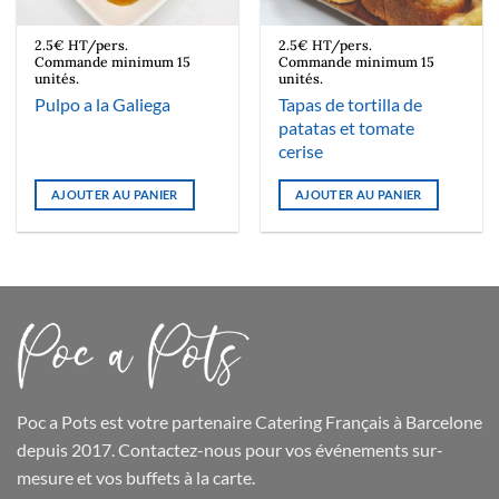
2.5€ HT/pers.
2.5€ HT/pers.
Commande minimum 15
Commande minimum 15
unités.
unités.
Tapas de tortilla de
Pulpo a la Galiega
patatas et tomate
cerise
AJOUTER AU PANIER
AJOUTER AU PANIER
Poc a Pots
est votre partenaire Catering Français à Barcelone
depuis 2017. Contactez-nous pour vos événements sur-
mesure et
vos buffets
à la carte.