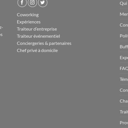
Qui
Men
Coworking
Expériences
Cond
z-
Traiteur d’entreprise
os
Poli
Traiteur événementiel
Conciergeries & partenaires
Buff
Chef privé à domicile
Exp
FA
Tém
Con
Cha
Trai
Prov