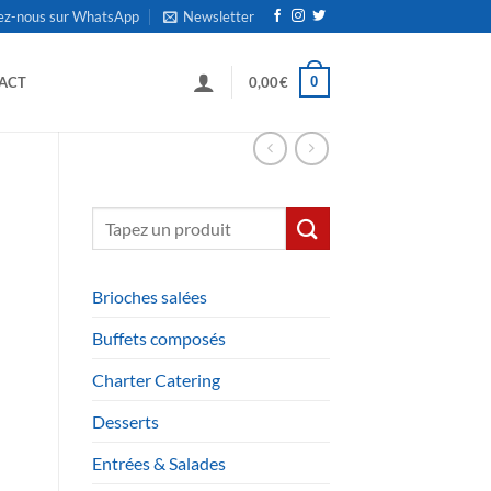
ez-nous sur WhatsApp
Newsletter
0
ACT
0,00
€
Recherche
pour :
Brioches salées
Buffets composés
Charter Catering
Desserts
Entrées & Salades