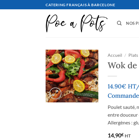
Aller
CATERING FRANÇAIS À BARCELONE
au
contenu
NOS P
Accueil
/
Plats
Wok de 
14.90€ HT/
Commande 
Poulet sauté, 
entre douceur e
Allergènes : g
14,90
€
HT