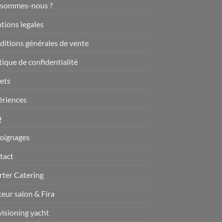
 sommes-nous ?
tions legales
itions générales de vente
tique de confidentialité
ets
ériences
Q
oignages
tact
rter Catering
teur salon & Fira
isioning yacht