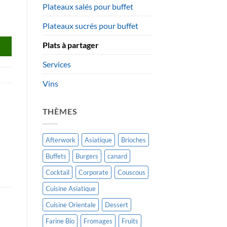
Plateaux salés pour buffet
Plateaux sucrés pour buffet
Plats à partager
Services
Vins
THÈMES
Afterwork
Asiatique
Brioches
Buffets
Burgers
canard
Cocktail
Corporate
Couscous
Cuisine Asiatique
Cuisine Orientale
Dessert
Farine Bio
Fromages
Fruits