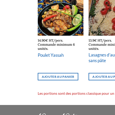
HT/pers.
14.90€ HT/pers.
13.9€ HT/pers.
de minimum 6
Commande minimum 6
Commande min
unités.
unités.
Japonais, Boeuf
Lasagnes d’a
Poulet Yassah
ki
sans pâte
TER AU PANIER
AJOUTER AU PANIER
AJOUTER AU 
Les portions sont des portions classique pour un