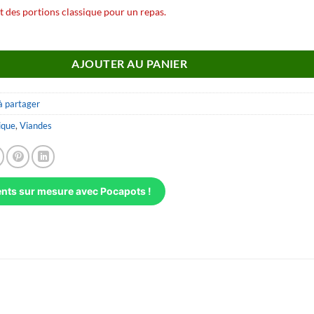
t des portions classique pour un repas.
de pâtes asiatiques au poulet
AJOUTER AU PANIER
à partager
ique
,
Viandes
ts sur mesure avec Pocapots !