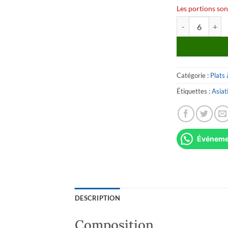
Les portions son
quantité de Wok 
Catégorie :
Plats 
Étiquettes :
Asiat
Événemen
DESCRIPTION
Composition