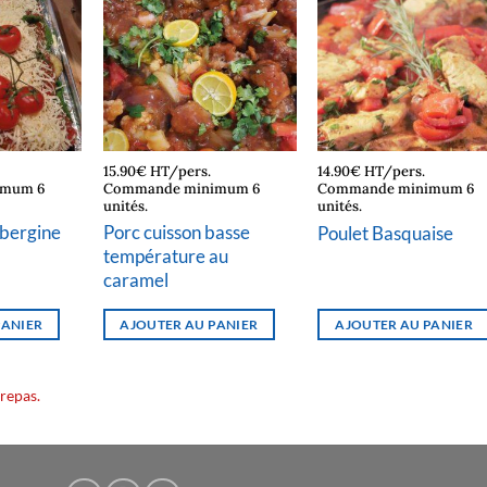
15.90€ HT/pers.
14.90€ HT/pers.
imum 6
Commande minimum 6
Commande minimum 6
unités.
unités.
ubergine
Porc cuisson basse
Poulet Basquaise
température au
caramel
PANIER
AJOUTER AU PANIER
AJOUTER AU PANIER
 repas.