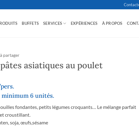
Contact
RODUITS
BUFFETS
SERVICES
EXPÉRIENCES
À PROPOS
CONT
 à partager
pâtes asiatiques au poulet
pers.
minimum 6 unités.
nouilles fondantes, petits légumes croquants… Le mélange parfait
t croustillant.
luten, soja, œufs,sésame