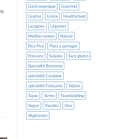
Gastronomique
Gourmet
nt.
Gratins
Grèce
Healthyfood
Lasagnes
Légumes
Méditerranéen
Nature
Pica Pica
Plats à partager
Poissons
Salades
Sans gluten
Spécialité Bretonne
spécialité Catalane
spécialité Française
Tajines
Tapas
Tartes
Teambuilding
Vegan
Viandes
Vins
Végétarien