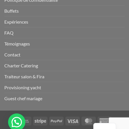
Buffets
Expériences
FAQ
Témoignages
Contact
Charter Catering
Traiteur salon & Fira
Provisioning yacht
Guest chef mariage
Virement
Rayure
PayPal
Visa
MasterCard
American
bancaire
Express