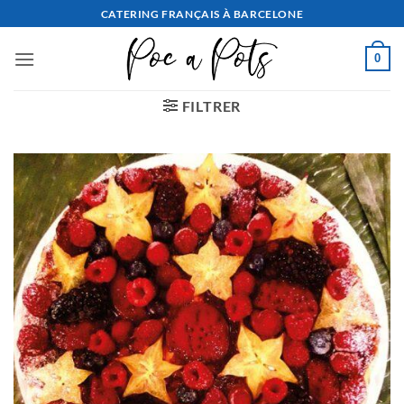
Aller
CATERING FRANÇAIS À BARCELONE
au
contenu
0
FILTRER