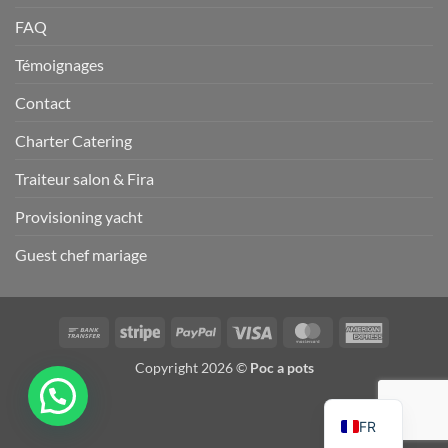
FAQ
Témoignages
Contact
Charter Catering
Traiteur salon & Fira
Provisioning yacht
Guest chef mariage
Virement
Rayure
PayPal
Visa
MasterCard
American
bancaire
Express
Copyright 2026 ©
Poc a pots
FR